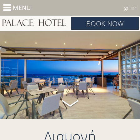
gr
en
BOOK NOW
Διαμονή