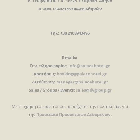
Β. Γεωργίου 4. Τ.Κ. 16675, Γλυφάδα, Αθήνα
Α.Φ.Μ. 094021369 ΦΑΕΕ Αθηνών
Τηλ: +30 2108943496
E mails:
Γεν. πληροφορίες:
info@palacehotel.gr
Κρατήσεις:
booking@palacehotel.gr
Διεύθυνση:
manager@palacehotel.gr
Sales / Groups / Events:
sales@dvgroup.gr
Με τη χρήση του ιστότοπου, αποδέχεστε την πολιτική μας για
την
Προστασία Προσωπικών Δεδομένων
.